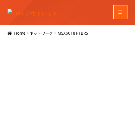
ナ
コ
ビ
ン
ゲ
テ
ホーム
Home
ネットワーク
MSX6018T-1BRS
ー
ン
シ
ツ
商品一覧
ョ
へ
ン
ス
へ
キ
ご購入ガイド
ス
ッ
キ
プ
ッ
プ